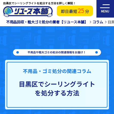
目黒区でシーリングライトを処分する方法を詳しく解説！
25
即日最短
分
MENU
不用品回収・粗大ゴミ処分の業者【リユース本舗】
コラム
目