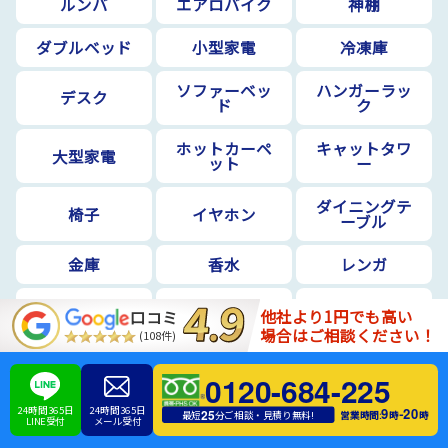
ルンバ
エアロバイク
神棚
ダブルベッド
小型家電
冷凍庫
ソファーベッ
ハンガーラッ
デスク
ド
ク
ホットカーペ
キャットタワ
大型家電
ット
ー
ダイニングテ
椅子
イヤホン
ーブル
金庫
香水
レンガ
原付
チャッカマン
カイロ
他社より1円でも高い
口コミ
場合はご相談ください！
(108件)
フライパン
蛍光灯
マニキュア
0120-684-225
モバイルバッ
珪藻土マット
段ボール
テリー
24時間365日
24時間365日
9
20
-
25
営業時間:
時
時
最短
分ご相談・見積り無料!
LINE受付
メール受付