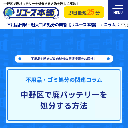
中野区で廃バッテリーを処分する方法を詳しく解説！
25
即日最短
分
MENU
不用品回収・粗大ゴミ処分の業者【リユース本舗】
コラム
中