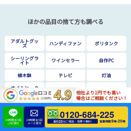
ほかの品目の捨て方も調べる
アダルトグッ
ハンディファン
ポリタンク
ズ
シーリングラ
ワインセラー
自作PC
イト
植木鉢
テレビ
灯油
オイルヒータ
消火器
液晶モニター
ー
他社より1円でも高い
口コミ
場合はご相談ください！
(108件)
タイヤ
布団
スーツケース
0120-684-225
ハロゲンヒー
お守り
ストーブ
24時間365日
24時間365日
9
20
-
ター
25
営業時間:
時
時
最短
分ご相談・見積り無料!
LINE受付
メール受付