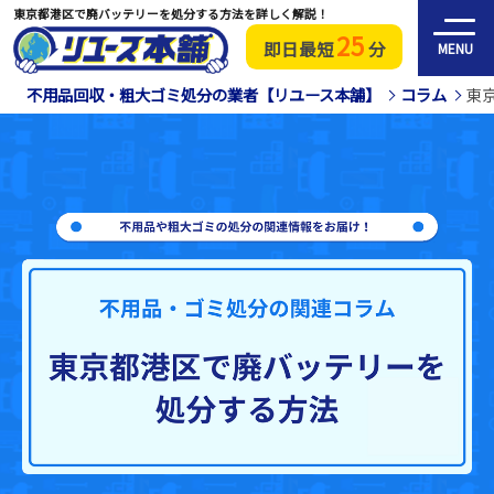
東京都港区で廃バッテリーを処分する方法を詳しく解説！
25
即日最短
分
MENU
不用品回収・粗大ゴミ処分の業者【リユース本舗】
コラム
東