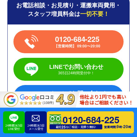
お電話相談・お見積り・運搬車両費用・
スタッフ増員料金は
一切不要！
0120-684-225
営業時間
09:00〜20:00
LINEでお問い合わせ
365日24時間受付中！
メールでお問い合わせ
他社より1円でも高い
口コミ
365日24時間受付中！
場合はご相談ください！
(108件)
0120-684-225
24時間365日
24時間365日
お気軽にお問い合わせください！
9
20
電話１本で即日対応
-
25
営業時間:
時
時
最短
分ご相談・見積り無料!
LINE受付
メール受付